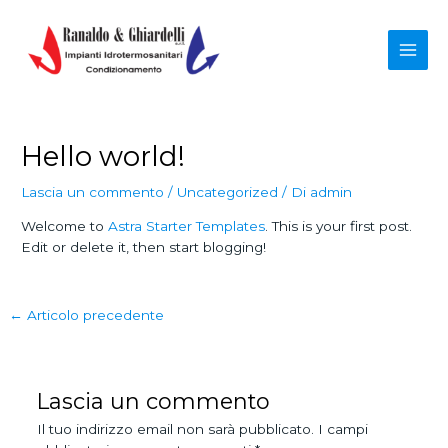
Vai
al
contenuto
Main
Men
Hello world!
Lascia un commento
/
Uncategorized
/ Di
admin
Welcome to
Astra Starter Templates
. This is your first post.
Edit or delete it, then start blogging!
Navigazione
←
Articolo precedente
articoli
Lascia un commento
Il tuo indirizzo email non sarà pubblicato.
I campi